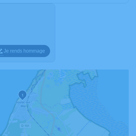
Je rends hommage
1