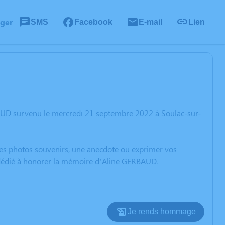
ager
SMS
Facebook
E-mail
Lien
AUD survenu le mercredi 21 septembre 2022 à Soulac-sur-
 des photos souvenirs, une anecdote ou exprimer vos
n dédié à honorer la mémoire d’Aline GERBAUD.
Je rends hommage