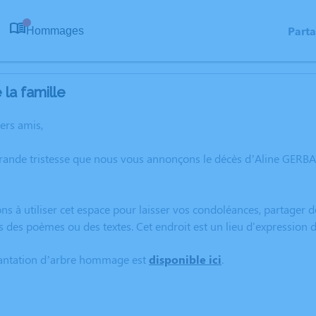
Part
Hommages
0
la famille
hers amis,
grande tristesse que nous vous annonçons le décès d’Aline GERB
ns à utiliser cet espace pour laisser vos condoléances, partager
s des poèmes ou des textes. Cet endroit est un lieu d'expressio
lantation d’arbre hommage est
disponible ici
.