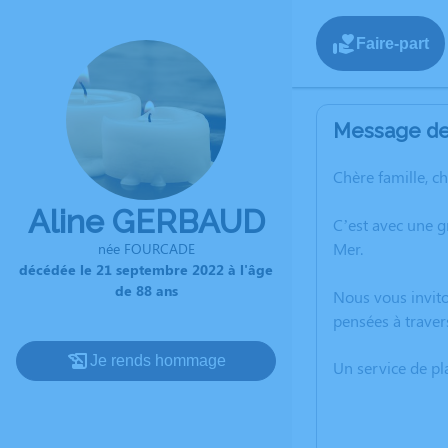
Faire-part
Message de 
Chère famille, c
Aline GERBAUD
C’est avec une 
Mer.
née FOURCADE
décédée le 21 septembre 2022 à l'âge
de 88 ans
Nous vous invito
pensées à traver
Je rends hommage
Un service de p