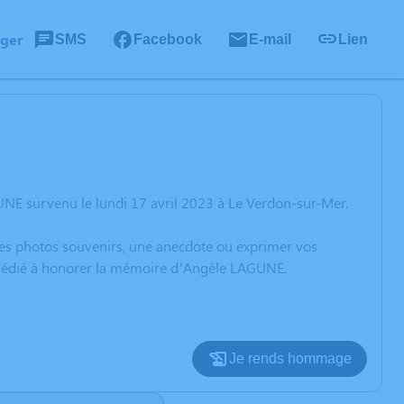
ager
SMS
Facebook
E-mail
Lien
NE survenu le lundi 17 avril 2023 à Le Verdon-sur-Mer.
 des photos souvenirs, une anecdote ou exprimer vos
n dédié à honorer la mémoire d’Angèle LAGUNE.
Je rends hommage