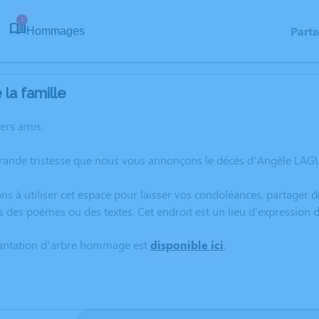
1
Part
Hommages
la famille
hers amis,
grande tristesse que nous vous annonçons le décès d’Angèle LAGU
ns à utiliser cet espace pour laisser vos condoléances, partager
s des poèmes ou des textes. Cet endroit est un lieu d'expressio
lantation d’arbre hommage est
disponible ici
.