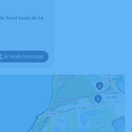
e Saint Louis de Le
Je rends hommage
2
3