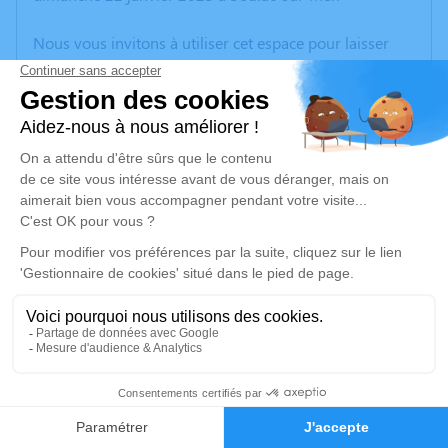
Nous vous invitons à utiliser cet espace pour laisser
vos condoléances, partager des photos souvenirs, une
anecdote ou exprimer vos pensées à travers des
poèmes ou des textes. Cet endroit est un lieu
d'expression dédié à honorer la mémoire d’Anny
MONDON.
Un service de plantation d’arbre hommage est
disponible ici
.
Je rends hommage
Cérémonie religieuse
mercredi 25 janvier 2023 à 15h00
1
Basilique Notre Dame de la Fin des Terres de
Soulac-sur-Mer
Faire-part
Hommages
Soulac-sur-Mer Gironde