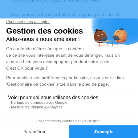
Nous vous invitons à utiliser cet espace pour laisser
vos condoléances, partager des photos souvenirs, une
anecdote ou exprimer vos pensées à travers des
poèmes ou des textes. Cet endroit est un lieu
d'expression dédié à honorer la mémoire de Christine
PÉDARRIBES.
Un service de plantation d’arbre hommage est
disponible ici
.
Je rends hommage
Cérémonie civile
mercredi 15 juin 2022 à 13h00
5
Crématorium de Bordeaux de Mérignac
Avenue du Souvenir
Faire-part
Hommages
33700 Mérignac