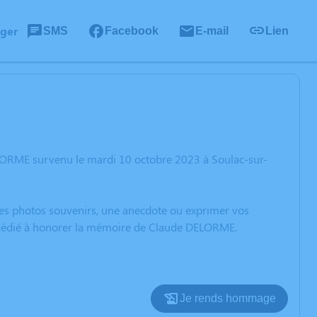
ager
SMS
Facebook
E-mail
Lien
LORME survenu le mardi 10 octobre 2023 à Soulac-sur-
 des photos souvenirs, une anecdote ou exprimer vos
on dédié à honorer la mémoire de Claude DELORME.
Je rends hommage