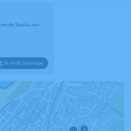
rres de Soulac-sur-
Je rends hommage
3
1