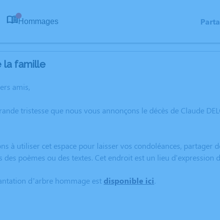
Part
Hommages
0
la famille
hers amis,
grande tristesse que nous vous annonçons le décès de Claude DE
ns à utiliser cet espace pour laisser vos condoléances, partager
s des poèmes ou des textes. Cet endroit est un lieu d'expressi
lantation d’arbre hommage est
disponible ici
.