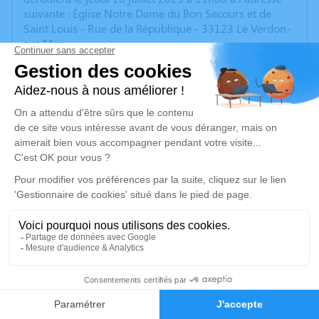
suivante : Église Notre Dame du Bon Secours et de
Saint Louis - Rue de la République - 33123 Le Verdon-
sur-Mer.
Nous vous invitons à utiliser cet espace pour laisser
vos condoléances, partager des photos souvenirs, une
anecdote ou exprimer vos pensées à travers des
poèmes ou des textes. Cet endroit est un lieu
d'expression dédié à honorer la mémoire de Danielle
COUDRET.
Un service de plantation d’arbre hommage est
disponible ici
.
Je rends hommage
Cérémonie religieuse
2
jeudi 10 juillet 2025 à 11h00
Faire-part
Hommages
Église Notre Dame du Bon Secours et de Saint