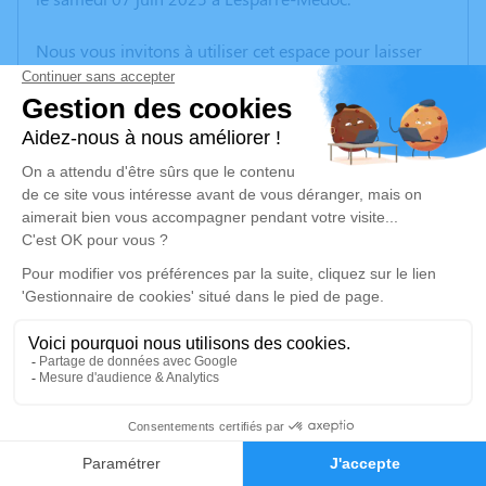
Nous vous invitons à utiliser cet espace pour laisser
vos condoléances, partager des photos souvenirs, une
anecdote ou exprimer vos pensées à travers des
poèmes ou des textes. Cet endroit est un lieu
d'expression dédié à honorer la mémoire de Denise
BÉTRANCOURT.
Un service de plantation d’arbre hommage est
disponible ici
.
Je rends hommage
Cérémonie civile
jeudi 12 juin 2025 à 14h30
25
Crématorium de Montussan
4 Route de la Loubere
Faire-part
Hommages
33450 Montussan