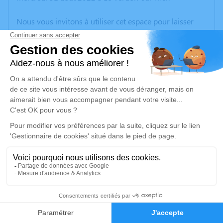
Nous vous invitons à utiliser cet espace pour laisser
vos condoléances, partager des photos souvenirs, une
anecdote ou exprimer vos pensées à travers des
poèmes ou des textes. Cet endroit est un lieu
d'expression dédié à honorer la mémoire de Françoise
LAPORTE.
Un service de plantation d’arbre hommage est
disponible ici
.
Je rends hommage
Cérémonie religieuse
mardi 06 septembre 2022 à 14h00
1
Église Notre Dame du Bon Secours et de Saint
Louis de Le Verdon-sur-Mer
Faire-part
Hommages
Rue de la République