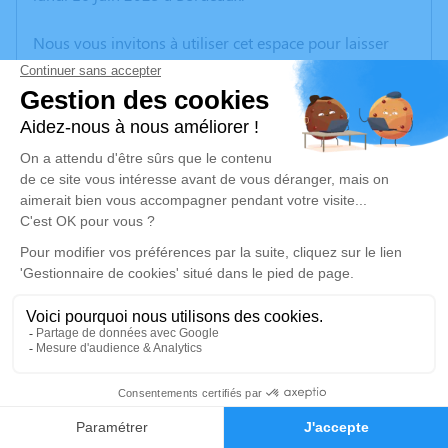
Nous vous invitons à utiliser cet espace pour laisser
vos condoléances, partager des photos souvenirs, une
anecdote ou exprimer vos pensées à travers des
poèmes ou des textes. Cet endroit est un lieu
d'expression dédié à honorer la mémoire d’Ingrid
DESCHAMPS.
Un service de plantation d’arbre hommage est
disponible ici
.
Je rends hommage
Cérémonie civile
mardi 24 juin 2025 à 12h00
3
Crématorium de Mérignac
Avenue du Souvenir
Faire-part
Hommages
33700 Mérignac