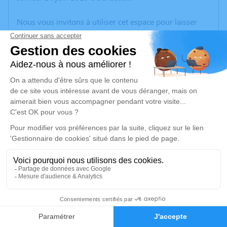
Nous vous invitons à utiliser cet espace pour laisser
vos condoléances, partager des photos souvenirs, une
anecdote ou exprimer vos pensées à travers des
poèmes ou des textes. Cet endroit est un lieu
d'expression dédié à honorer la mémoire de Jacques
ARNOUIL.
Un service de plantation d’arbre hommage est
disponible ici
.
Je rends hommage
Cérémonie civile
lundi 23 juin 2025 à 16h00
6
Crématorium de Mérignac
Avenue du Souvenir
Faire-part
Hommages
33700 Mérignac