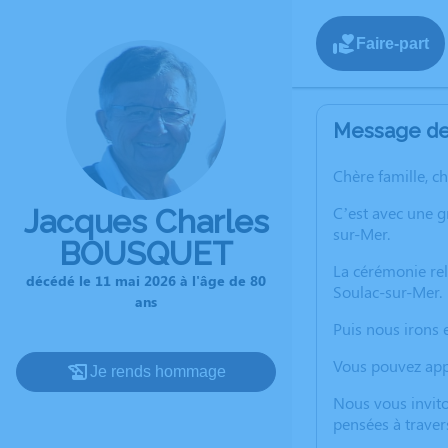
Faire-part
Message de 
Chère famille, c
C’est avec une 
Jacques Charles
sur-Mer.
BOUSQUET
La cérémonie rel
décédé le 11 mai 2026 à l'âge de 80
Soulac-sur-Mer.
ans
Puis nous irons 
Vous pouvez appo
Je rends hommage
Nous vous invito
pensées à traver