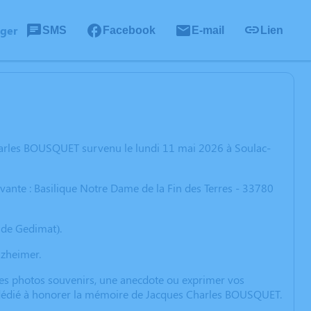
ager
SMS
Facebook
E-mail
Lien
harles BOUSQUET survenu le lundi 11 mai 2026 à Soulac-
vante : Basilique Notre Dame de la Fin des Terres - 33780
 de Gedimat).
lzheimer.
 des photos souvenirs, une anecdote ou exprimer vos
n dédié à honorer la mémoire de Jacques Charles BOUSQUET.