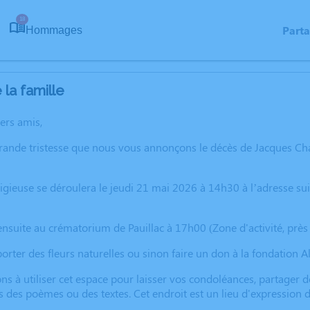
18
Part
Hommages
la famille
hers amis,
grande tristesse que nous vous annonçons le décès de Jacques C
igieuse se déroulera le jeudi 21 mai 2026 à 14h30 à l’adresse sui
ensuite au crématorium de Pauillac à 17h00 (Zone d'activité, près
rter des fleurs naturelles ou sinon faire un don à la fondation A
ns à utiliser cet espace pour laisser vos condoléances, partager
s des poèmes ou des textes. Cet endroit est un lieu d'expressio