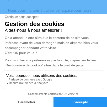
Nous vous invitons à utiliser cet espace pour laisser
vos condoléances, partager des photos souvenirs, une
anecdote ou exprimer vos pensées à travers des
poèmes ou des textes. Cet endroit est un lieu
d'expression dédié à honorer la mémoire de Josepha
BLANC.
Un service de plantation d’arbre hommage est
disponible ici
.
Je rends hommage
Cérémonie religieuse
mardi 28 septembre 2021 à 14h30
1
Église Saint Martin de Talais
33590 Talais
Faire-part
Hommages