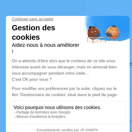
Déroulé de
Le vendred
Cimetière, 