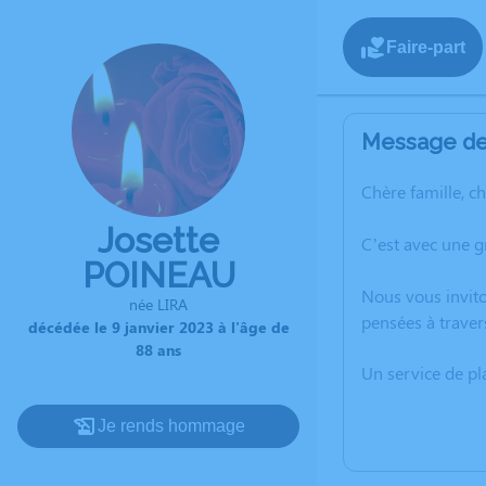
Faire-part
Message de 
Chère famille, c
Josette
C’est avec une g
POINEAU
Nous vous invito
née LIRA
pensées à traver
décédée le 9 janvier 2023 à l'âge de
88 ans
Un service de p
Je rends hommage