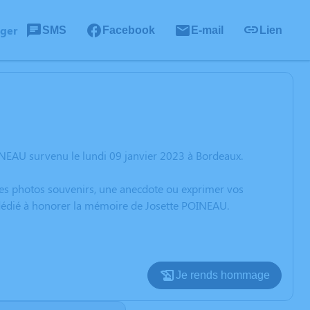
ager
SMS
Facebook
E-mail
Lien
INEAU survenu le lundi 09 janvier 2023 à Bordeaux.
 des photos souvenirs, une anecdote ou exprimer vos
n dédié à honorer la mémoire de Josette POINEAU.
Je rends hommage