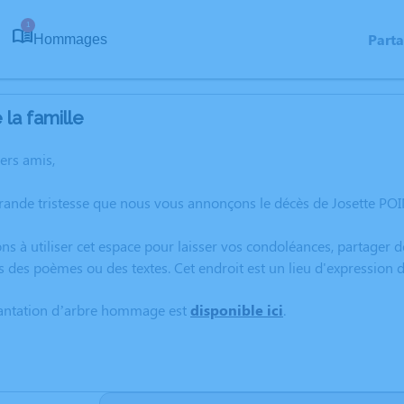
1
Part
Hommages
la famille
hers amis,
rande tristesse que nous vous annonçons le décès de Josette PO
ns à utiliser cet espace pour laisser vos condoléances, partager
s des poèmes ou des textes. Cet endroit est un lieu d'expressio
lantation d’arbre hommage est
disponible ici
.