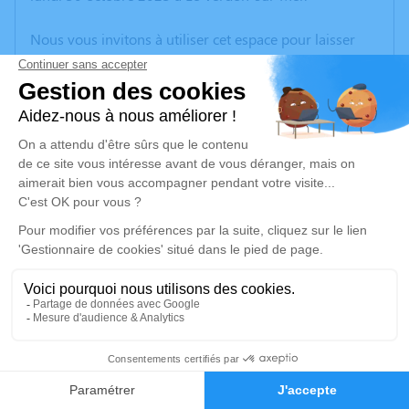
Nous vous invitons à utiliser cet espace pour laisser
vos condoléances, partager des photos souvenirs, une
anecdote ou exprimer vos pensées à travers des
poèmes ou des textes. Cet endroit est un lieu
d'expression dédié à honorer la mémoire de Micheline
MEYRE.
Un service de plantation d’arbre hommage est
disponible ici
.
Je rends hommage
Cérémonie religieuse
mardi 07 novembre 2023 à 14h30
12
Église Notre Dame du Bon Secours et de Saint
Louis de Le Verdon-sur-Mer
Faire-part
Hommages
Rue de la République