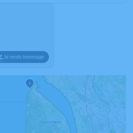
Je rends hommage
1