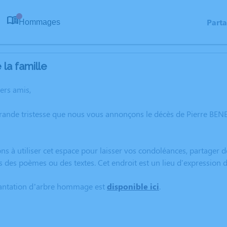
Part
Hommages
0
la famille
hers amis,
rande tristesse que nous vous annonçons le décès de Pierre BEN
ns à utiliser cet espace pour laisser vos condoléances, partager
s des poèmes ou des textes. Cet endroit est un lieu d'expression
lantation d’arbre hommage est
disponible ici
.