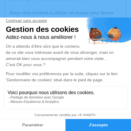
Nous vous invitons à utiliser cet espace pour laisser
vos condoléances, partager des photos souvenirs, une
anecdote ou exprimer vos pensées à travers des
poèmes ou des textes. Cet endroit est un lieu
d'expression dédié à honorer la mémoire de
Raymonde QUILLET.
Un service de plantation d’arbre hommage est
disponible ici
.
Je rends hommage
Cérémonie religieuse
mardi 03 février 2026 à 15h00
17
Église Notre Dame du Bon Secours et de Saint
Louis de Le Verdon-sur-Mer
Faire-part
Hommages
Rue de la République