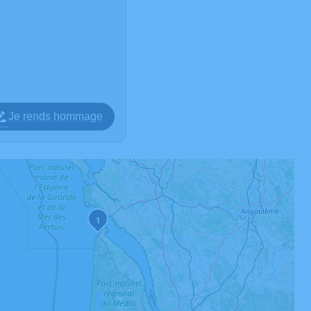
Je rends hommage
1