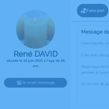
Faire-part
Message de 
Chère famille, c
René DAVID
C’est avec une g
décédé le 24 juin 2025 à l'âge de 88
ans
Nous vous invito
pensées à traver
Je rends hommage
Un service de p