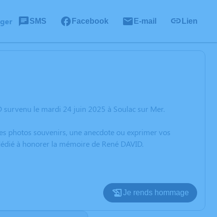
ager
SMS
Facebook
E-mail
Lien
 survenu le mardi 24 juin 2025 à Soulac sur Mer.
 des photos souvenirs, une anecdote ou exprimer vos
n dédié à honorer la mémoire de René DAVID.
Je rends hommage