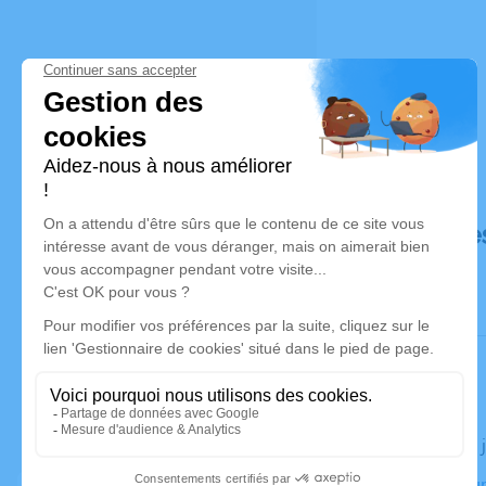
Déroulé de
Le jeudi 03
Crématorium