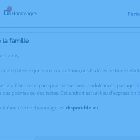
2
Part
Hommages
la famille
hers amis,
rande tristesse que nous vous annonçons le décès de René DAVID
ns à utiliser cet espace pour laisser vos condoléances, partager
s des poèmes ou des textes. Cet endroit est un lieu d'expressio
lantation d’arbre hommage est
disponible ici
.