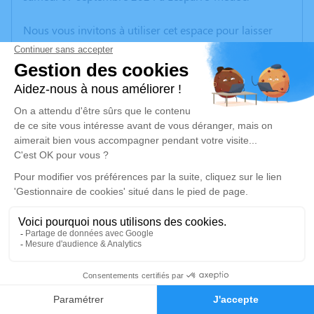
Nous vous invitons à utiliser cet espace pour laisser
vos condoléances, partager des photos souvenirs, une
anecdote ou exprimer vos pensées à travers des
poèmes ou des textes. Cet endroit est un lieu
d'expression dédié à honorer la mémoire de Sihame
SOURY.
Un service de plantation d’arbre hommage est
disponible ici
.
Je rends hommage
Cérémonie civile
vendredi 13 septembre 2024 à 12h00
3
Cimetière Communal les Olives de Soulac-sur-
Mer
Faire-part
Hommages
11, Rue Jean Goudineau