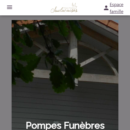
Espace
famille
NOS SERVICES
NOTRE AGENCE
ORGANISER DES OBSÈQUES
NOTRE CHAMBRE FUNERAIRE
PRÉVOIR SES OBSÈQUES
ESPACES HOMMAGES
MONUMENTS FUNÉRAIRES
SERVICES AUX FAMILLES
Pompes Funèbres