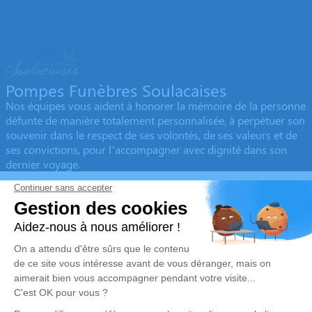
Pompes Funèbres Soulacaises
Nos équipes vous aident à honorer la mémoire de la personne
défunte de manière totalement personnalisée, à perpétuer son
souvenir dans le respect de ses volontés, de ses valeurs et de
ses convictions, pour l’accompagner avec dignité dans son
dernier voyage.
Obtenez un devis
Devis obsèques
Devis prévoyance
Devis marbrerie