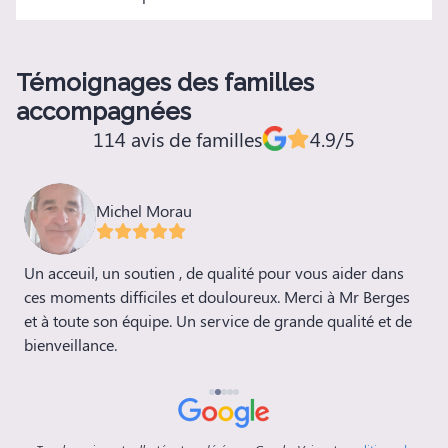
Témoignages des familles
accompagnées
114 avis de familles
4.9/5
Michel Morau
Un acceuil, un soutien , de qualité pour vous aider dans
N
n
ces moments difficiles et douloureux. Merci à Mr Berges
a
et à toute son équipe. Un service de grande qualité et de
n
bienveillance.
a
r
b
m