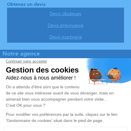
Obtenez un devis
Devis obsèques
Devis prévoyance
Devis marbrerie
Notre agence
Pompes Funèbres Soulacaises
05 36 37 17 34
pfs33780@orange.fr
2 Place du Souvenir Français – 33780 – Soulac-sur-Mer
4.9/5 – 114 avis
Nos Services
Liens utiles
Organiser des obsèques
Avis de décès
Monuments funéraires
Demande de rendez-vous en
agence
Services aux familles
Mentions légales