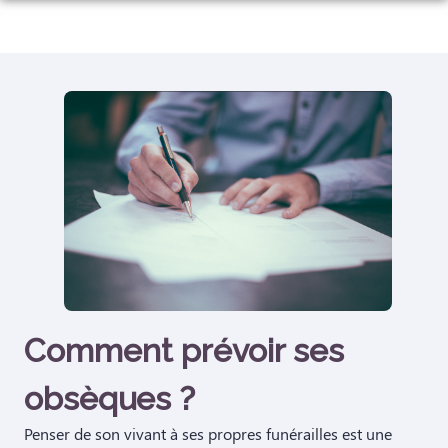
Aller
au
NOS SERVICES
contenu
NOTRE AGENCE
ORGANISER DES OBSÈQUES
NOTRE CHAMBRE FUNERAIRE
PRÉVOIR SES OBSÈQUES
ESPACES HOMMAGES
MONUMENTS FUNÉRAIRES
SERVICES AUX FAMILLES
Comment prévoir ses
obsèques ?
Penser de son vivant à ses propres funérailles est une