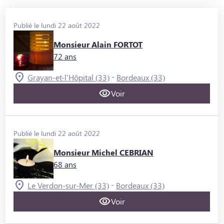
Publié le lundi 22 août 2022
Monsieur Alain FORTOT
72 ans
-
Grayan-et-l'Hôpital (33)
Bordeaux (33)
Voir
Publié le lundi 22 août 2022
Monsieur Michel CEBRIAN
68 ans
-
Le Verdon-sur-Mer (33)
Bordeaux (33)
Voir