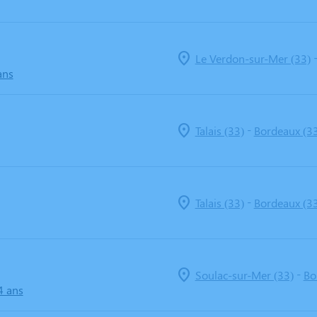
Le Verdon-sur-Mer (33)
ans
-
Talais (33)
Bordeaux (3
-
Talais (33)
Bordeaux (3
-
Soulac-sur-Mer (33)
Bo
4 ans