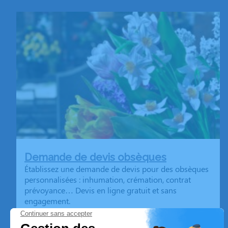
Demande de devis obsèques
Établissez une demande de devis pour des obsèques
personnalisées : inhumation, crémation, contrat
prévoyance… Devis en ligne gratuit et sans
engagement.
En savoir plus