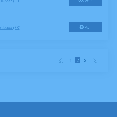
Voir
ur-Mer (33)
Voir
rdeaux (33)
1
2
3