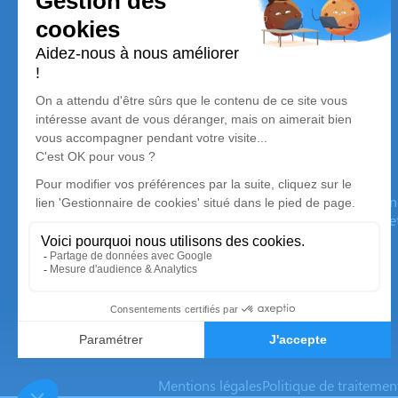
Pompes Funèbres Soulacaises
Nos équipes vous aident à honorer la mémoire de la personn
son souvenir dans le respect de ses volontés, de ses valeurs 
son dernier voyage.
Mentions légales
Politique de traiteme