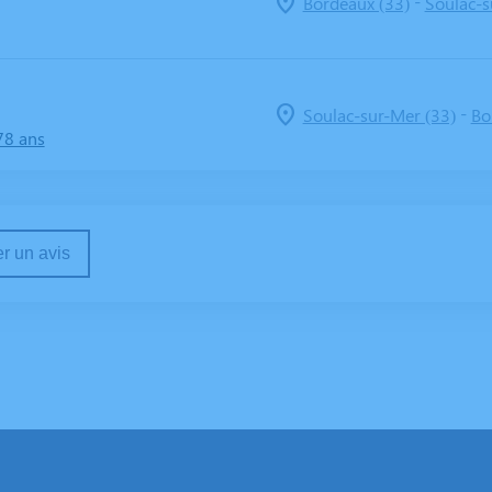
-
Bordeaux (33)
Soulac-s
-
Soulac-sur-Mer (33)
Bo
78 ans
r un avis