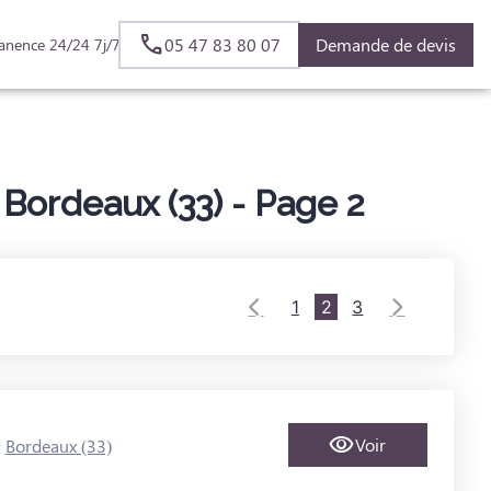
05 47 83 80 07
Demande de devis
anence 24/24 7j/7
Bordeaux (33) - Page 2
1
2
3
-
Voir
Bordeaux (33)