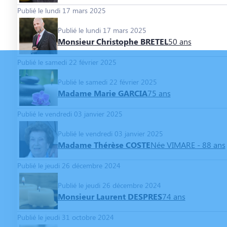
Publié le lundi 17 mars 2025
Publié le lundi 17 mars 2025
Monsieur Christophe BRETEL
50 ans
Publié le samedi 22 février 2025
Publié le samedi 22 février 2025
Madame Marie GARCIA
75 ans
Publié le vendredi 03 janvier 2025
Publié le vendredi 03 janvier 2025
Madame Thérèse COSTE
Née VIMARE
- 88 ans
Publié le jeudi 26 décembre 2024
Publié le jeudi 26 décembre 2024
Monsieur Laurent DESPRES
74 ans
Publié le jeudi 31 octobre 2024