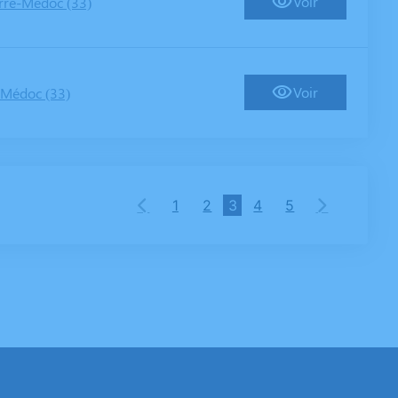
Voir
rre-Médoc (33)
Voir
-Médoc (33)
1
2
3
4
5