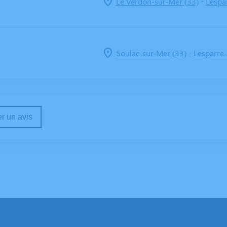
-
Le Verdon-sur-Mer (33)
Lespa
-
Soulac-sur-Mer (33)
Lesparre
r un avis