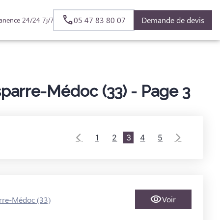
05 47 83 80 07
Demande de devis
anence 24/24 7j/7
parre-Médoc (33) - Page 3
1
2
3
4
5
Voir
rre-Médoc (33)