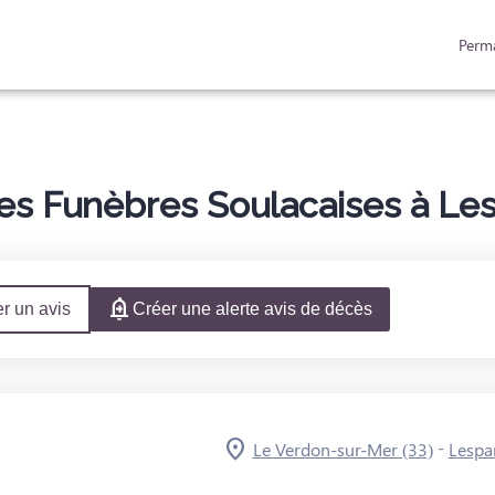
Perm
ACES HOMMAGES
s Funèbres Soulacaises à Les
r un avis
Créer une alerte avis de décès
-
Le Verdon-sur-Mer (33)
Lespa