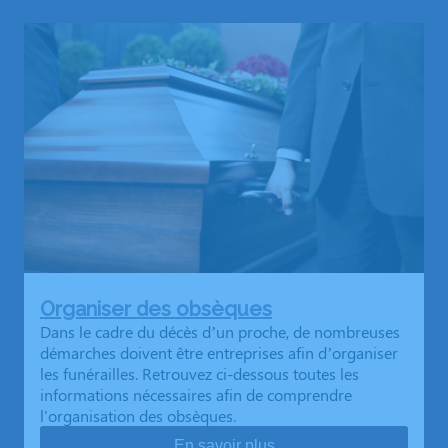
Organiser des obsèques
Dans le cadre du décès d’un proche, de nombreuses
démarches doivent être entreprises afin d’organiser
les funérailles. Retrouvez ci-dessous toutes les
informations nécessaires afin de comprendre
l'organisation des obsèques.
En savoir plus