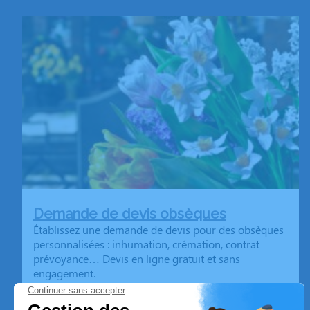
Demande de devis obsèques
Établissez une demande de devis pour des obsèques
personnalisées : inhumation, crémation, contrat
prévoyance… Devis en ligne gratuit et sans
engagement.
En savoir plus